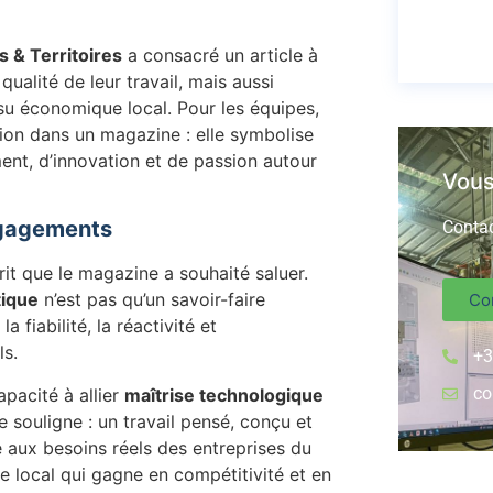
s & Territoires
a consacré un article à
ualité de leur travail, mais aussi
ssu économique local. Pour les équipes,
tion dans un magazine : elle symbolise
nt, d’innovation et de passion autour
Vous
engagements
Contac
rit que le magazine a souhaité saluer.
tique
n’est pas qu’un savoir-faire
Con
 fiabilité, la réactivité et
ls.
+3
co
apacité à allier
maîtrise technologique
le souligne : un travail pensé, conçu et
e aux besoins réels des entreprises du
ème local qui gagne en compétitivité et en