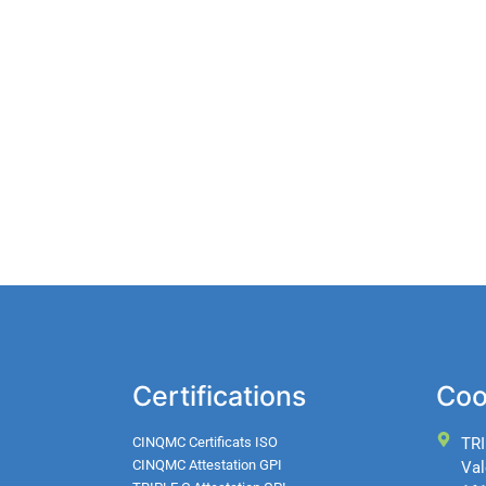
Certifications
Coo
CINQMC Certificats ISO
TRI
CINQMC Attestation GPI
Val