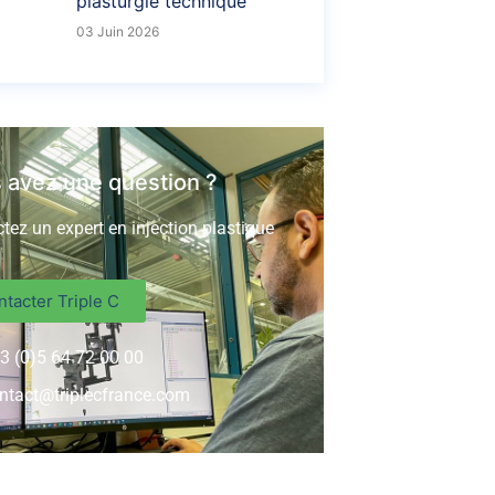
plasturgie technique
03 Juin 2026
 avez une question ?
tez un expert en injection plastique
tacter Triple C
3 (0)5 64 72 00 00
ntact@triplecfrance.com